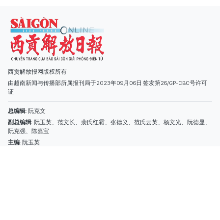
总编辑
: 阮克文
副总编辑
: 阮玉英、范文长、裴氏红霜、张德义、范氏云英、杨文光、阮德显、
阮克强、陈嘉宝
主编
: 阮玉英
社址
: 胡志明市棋盘坊阮氏明开街432-434号
总台
: (028) 39294091 - 转 060
热线
: 096.558.1888
编辑部
: (028) 39294092 - 转 060
电子信箱
: hoavan@sggp.org.vn; quangcaohoavan09@gmail.com
广告部
(028) 38334185
quangcaohoavan09@gmail.com;
类别
时事照片
视讯