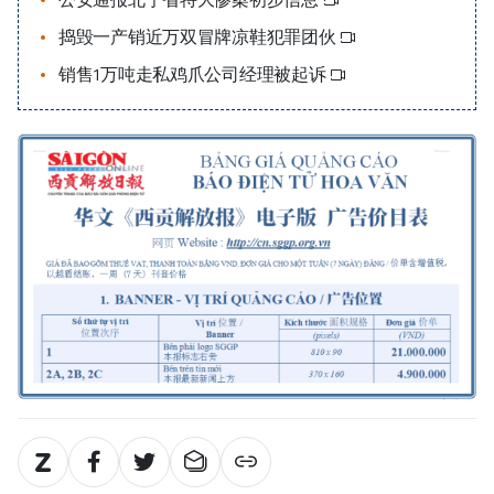
捣毁一产销近万双冒牌凉鞋犯罪团伙
销售1万吨走私鸡爪公司经理被起诉