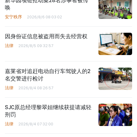
新华园项链抢劫案28名涉事者被传
唤
安宁秩序
2026/8/6 08:03:02
因身份证信息被盗用而失去经营权
法律
2026/8/5 09:32:57
嘉莱省对追赶电动自行车驾驶人的2
名交警进行检讨
法律
2026/8/4 08:26:57
SJC原总经理黎翠姮继续获提请减轻
刑罚
法律
2026/8/4 07:32:00