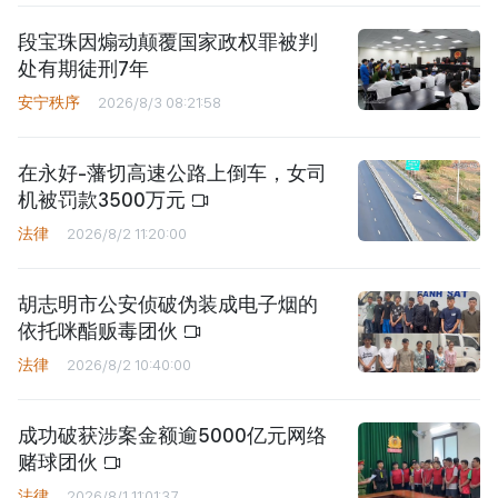
段宝珠因煽动颠覆国家政权罪被判
处有期徒刑7年
安宁秩序
2026/8/3 08:21:58
在永好-藩切高速公路上倒车，女司
机被罚款3500万元
法律
2026/8/2 11:20:00
胡志明市公安侦破伪装成电子烟的
依托咪酯贩毒团伙
法律
2026/8/2 10:40:00
成功破获涉案金额逾5000亿元网络
赌球团伙
法律
2026/8/1 11:01:37