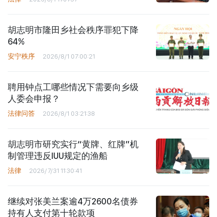
胡志明市隆田乡社会秩序罪犯下降
64%
安宁秩序
2026/8/1 07:00:21
聘用钟点工哪些情况下需要向乡级
人委会申报？
法律问答
2026/8/1 03:21:38
胡志明市研究实行“黄牌、红牌”机
制管理违反IUU规定的渔船
法律
2026/7/31 11:30:41
继续对张美兰案逾4万2600名债券
持有人支付第十轮款项