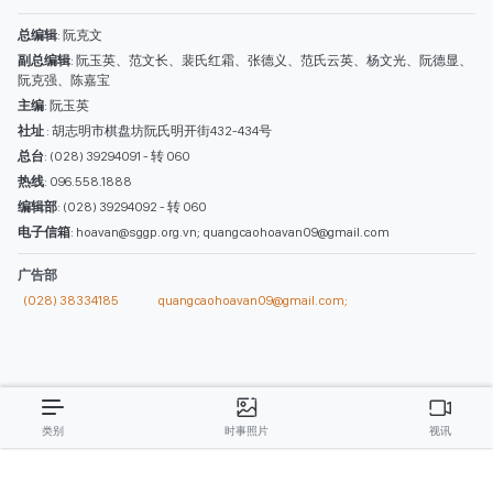
西贡解放报网版权所有
由越南新闻与传播部所属报刊局于2023年09月06日 签发第26/GP-CBC号许可
证
总编辑
: 阮克文
副总编辑
: 阮玉英、范文长、裴氏红霜、张德义、范氏云英、杨文光、阮德显、
阮克强、陈嘉宝
主编
: 阮玉英
社址
: 胡志明市棋盘坊阮氏明开街432-434号
总台
: (028) 39294091 - 转 060
热线
: 096.558.1888
编辑部
: (028) 39294092 - 转 060
电子信箱
: hoavan@sggp.org.vn; quangcaohoavan09@gmail.com