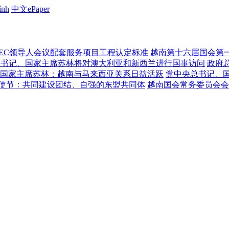
ính
中文ePaper
PEC领导人会议配套服务项目工程认定标准
越南第十六届国会第
总书记、国家主席苏林将对澳大利亚和新西兰进行国事访问
政府
国家主席苏林：越南与马来西亚关系日益活跃
党中央总书记、
使节：共同建设团结、自强的东盟共同体
越南国会常务委员会会