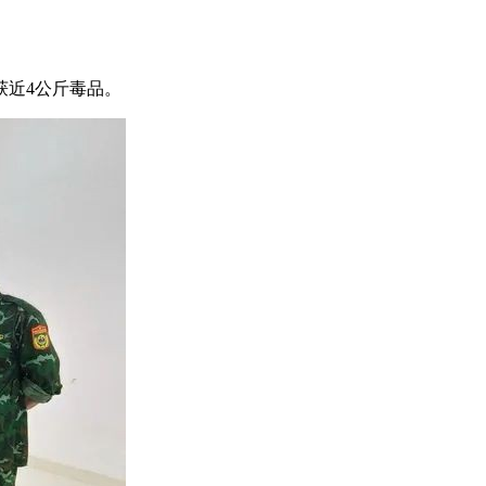
获近4公斤毒品。