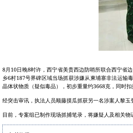
8月10日晚8时许，西宁省美贵西边防哨所联合西宁
乡6村187号界碑区域当场抓获涉嫌从柬埔寨非法运输
晶体状物质（疑似毒品），初步重量约3668克，同时
经突击审讯，执法人员顺藤摸瓜抓获另一名涉案人黎玉登
目前，专案组已制作现场抓捕笔录，将嫌疑人及相关物