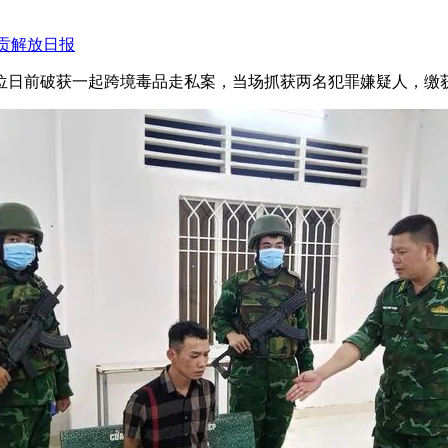
贡解放日报
位日前破获一起跨境毒品走私案，当场抓获两名犯罪嫌疑人，缴