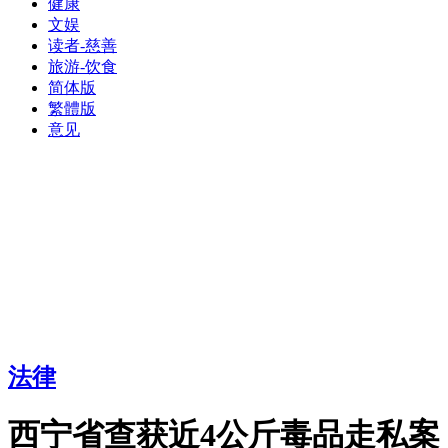
健康
文娱
读者-慈善
旅游-饮食
简体版
繁體版
意见
法律
西宁省查获近4公斤毒品走私案