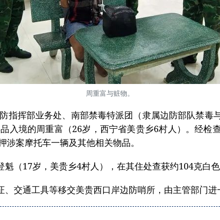
周重富与赃物。
省边防指挥部业务处、南部禁毒特派团（隶属边防部队禁毒
毒品入境的周重富（26岁，西宁省美贵乡6村人）。经
扣押涉案摩托车一辆及其他相关物品。
魁（17岁，美贵乡4村人），在其住处查获约104克白
证、交通工具等移交美贵西口岸边防哨所，由主管部门进