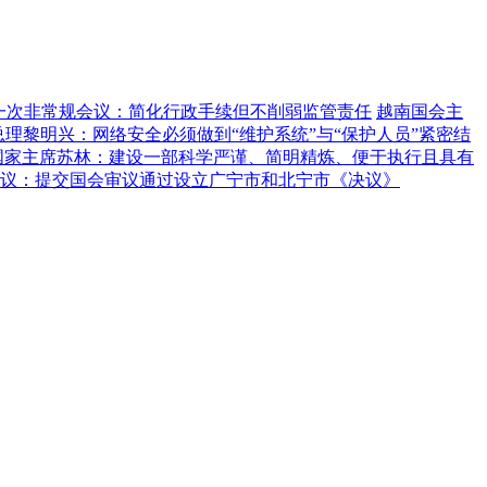
一次非常规会议：简化行政手续但不削弱监管责任
越南国会主
总理黎明兴：网络安全必须做到“维护系统”与“保护人员”紧密结
国家主席苏林：建设一部科学严谨、简明精炼、便于执行且具有
议：提交国会审议通过设立广宁市和北宁市《决议》