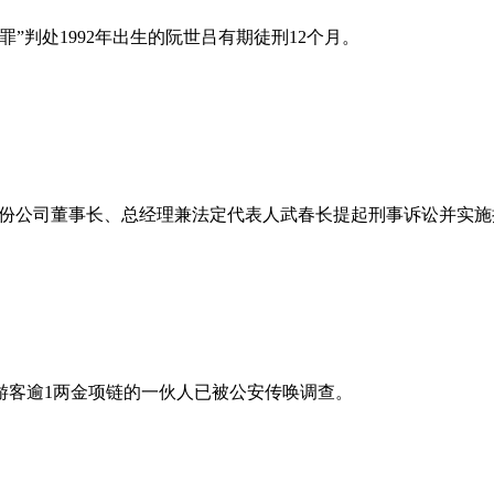
”判处1992年出生的阮世吕有期徒刑12个月。
or股份公司董事长、总经理兼法定代表人武春长提起刑事诉讼并实
游客逾1两金项链的一伙人已被公安传唤调查。