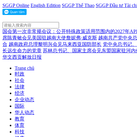
SGGP Online
English Edition
SGGP Thể Thao
SGGP Đầu tư Tài ch
国会第一次非常规会议：公开特殊政策适用范围内的2027年A
席陈青敏会见美国驻越南大使詹妮弗·威克斯
越南共产党中央
合
越南政府总理黎明兴会见马来西亚国防部长
党中央总书记、
长远生命力的党章
苏林总书记、国家主席会见东盟国家驻河内
华文西贡解放日报
Trang chủ
时政
社会
法律
经济
企业动态
国际
华人动态
教育
体育
科技