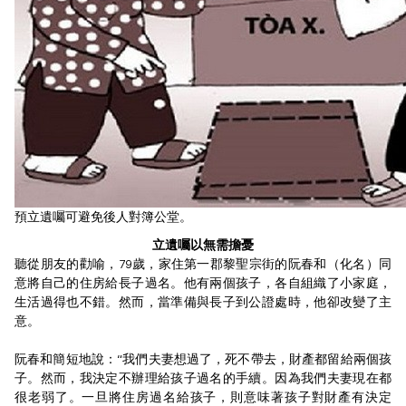
預立遺囑可避免後人對簿公堂。
立遺囑以無需擔憂
聽從朋友的勸喻，79歲，家住第一郡黎聖宗街的阮春和（化名）同
意將自己的住房給長子過名。他有兩個孩子，各自組織了小家庭，
生活過得也不錯。然而，當準備與長子到公證處時，他卻改變了主
意。
阮春和簡短地說：“我們夫妻想過了，死不帶去，財產都留給兩個孩
子。然而，我決定不辦理給孩子過名的手續。因為我們夫妻現在都
很老弱了。一旦將住房過名給孩子，則意味著孩子對財產有決定