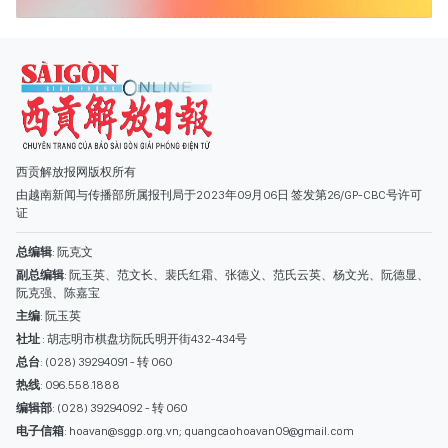
证
总编辑
: 阮克文
副总编辑
: 阮玉英、范文长、裴氏红霜、张德义、范氏云英、杨文光、阮德显、
阮克强、陈嘉宝
主编
: 阮玉英
社址
: 胡志明市棋盘坊阮氏明开街432-434号
总台
: (028) 39294091 - 转 060
热线
: 096.558.1888
编辑部
: (028) 39294092 - 转 060
电子信箱
: hoavan@sggp.org.vn; quangcaohoavan09@gmail.com
广告部
(028) 38334185
quangcaohoavan09@gmail.com;
类别
时事照片
视讯