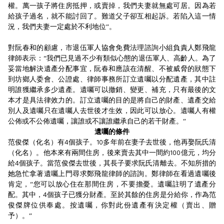
權。萬一孩子將住房抵押，或賣掉，我們夫妻就無處可居。因為若
給孩子過名，就不能討回了。難道父子卻互相起訴。若陷入這一情
況，我們夫妻一定處於不利地位”。
對阮春和的顧慮，市退伍軍人協會免費法理諮詢小組負責人鄭飛龍
律師表示：“我們已見過不少有類似心態的退伍軍人、高齡人。為了
妥當地解決遺產分配事宜，阮春和應該在清醒、不被威脅的狀態下
到坊鄉人委會、公證處、律師事務所訂立遺囑以分配遺產，其中註
明誰獲繼承多少遺產。遺囑可以撤銷、變更、補充，只有最後的文
本才是具法律效力的。訂立遺囑的目的是將自己的財產、遺產交給
別人及遺囑只在遺囑人去世後才生效，因此可以放心。遺囑人有權
公佈或不公佈遺囑，讓誰或不讓誰繼承自己的若干財產。”
遺囑的條件
范俊傑（化名）有4個孩子。10多年前在妻子去世後，他再娶阮氏清
（化名）。他本來有兩間住房，後來賣去其中一間約100億元，均分
給4個孩子。當范俊傑去世後，其長子要求阮氏清離去。不知所措的
她急忙拿著遺囑上門尋求鄭飛龍律師的諮詢。鄭律師在看過遺囑後
肯定，“您可以放心住在那間住房，不要擔憂。遺囑註明了遺產分
配。其中，4個孩子已獲分財產。至於其餘的住房是分給你，作為范
俊傑牌位供奉處。按遺囑，你對此份遺產有決定權（賣出、贈
予）。”