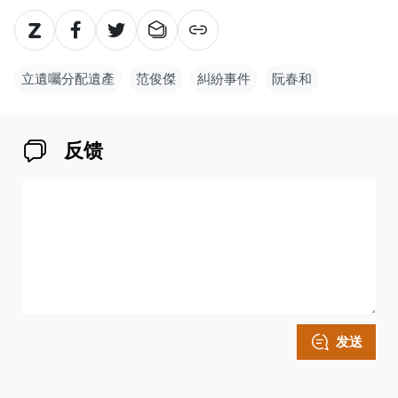
立遺囑分配遺產
范俊傑
糾紛事件
阮春和
反馈
发送