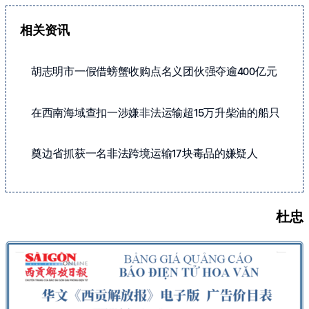
相关资讯
胡志明市一假借螃蟹收购点名义团伙强夺逾400亿元
在西南海域查扣一涉嫌非法运输超15万升柴油的船只
奠边省抓获一名非法跨境运输17块毒品的嫌疑人
杜忠