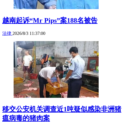
越南起诉“Mr Pips”案188名被告
法律
2026/8/3 11:37:00
移交公安机关调查近1吨疑似感染非洲猪
瘟病毒的猪肉案