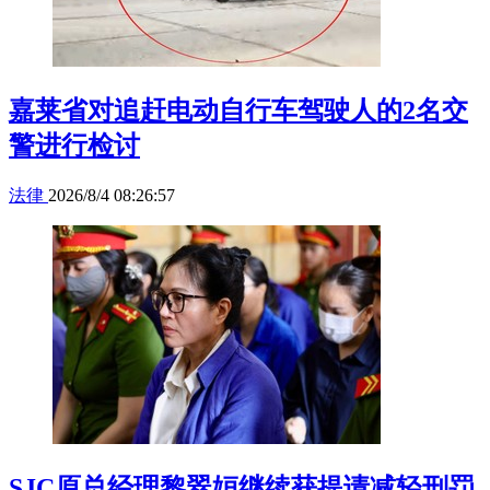
嘉莱省对追赶电动自行车驾驶人的2名交
警进行检讨
法律
2026/8/4 08:26:57
SJC原总经理黎翠姮继续获提请减轻刑罚