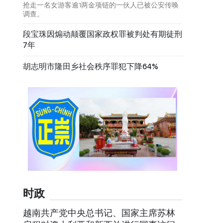
抢走一名女游客逾1两金项链的一伙人已被公安传唤
调查。
段宝珠因煽动颠覆国家政权罪被判处有期徒刑
7年
胡志明市隆田乡社会秩序罪犯下降64%
时政
越南共产党中央总书记、国家主席苏林