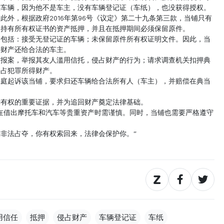
置车辆，因为他不是车主，没有车辆登记证（车纸），也没获得授权。
此外，根据政府2016年第96号《议定》第二十九条第三款，当铺只有
受持有所有权证书的资产抵押，并且在抵押期间必须保留原件。
因包括：接受无登记证的车辆；未保留原件所有权证明文件。因此，当
将财产还给合法的车主。
方报案，举报其友人滥用信托，侵占财产的行为；请求调查机关扣押典
侵占犯罪所得财产。
法庭起诉该当铺，要求归还车辆给合法所有人（车主），并赔偿在典当
所有权的重要证据，并为追回财产奠定法律基础。
在借出摩托车和汽车等贵重资产时需谨慎。同时，当铺也需要严格遵守
非法占夺，你有权索回来，法律会保护你。”
用信任
抵押
侵占财产
车辆登记证
车纸