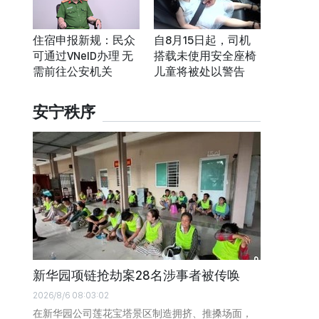
住宿申报新规：民众
自8月15日起，司机
可通过VNeID办理 无
搭载未使用安全座椅
需前往公安机关
儿童将被处以警告
安宁秩序
新华园项链抢劫案28名涉事者被传唤
2026/8/6 08:03:02
在新华园公司莲花宝塔景区制造拥挤、推搡场面，