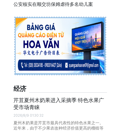
公安核实在顺交坊保姆虐待多名幼儿案
经济
芹苴夏州木奶果进入采摘季 特色水果广
受市场青睐
2026/8/9 01:30:32
夏州木奶果是芹苴市最具代表性的特色水果之一。
近年来，由于不少果农改种经济价值更高的榴梿等