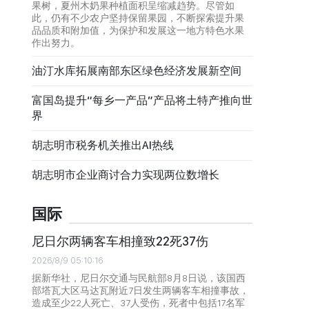
果树，夏州木奶果种植面积呈缩减趋势。尽管如
此，仍有不少农户坚持保留果园，不断探索提升果
品品质和附加值，为保护和发展这一地方特色水果
作出努力。
油汀水库拓展南部东区绿色经济发展新空间
富国岛提升“每乡一产品”产品将土特产推向世
界
胡志明市税务机关推出AI热线
胡志明市企业商讨合力实现两位数增长
国际
尼日尔两辆客车相撞致22死37伤
2026/8/9 05:10:16
据新华社，尼日尔交通与民航部8月8日说，该国西
部塔瓦大区马达瓦附近7日发生两辆客车相撞事故，
造成至少22人死亡、37人受伤，死者中包括17名军