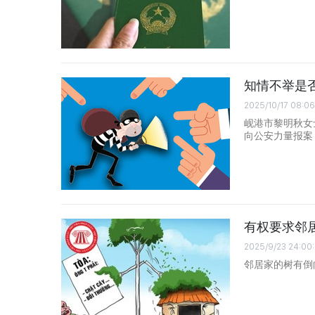
知情不举是
2025/10/17 08:06
岘港市黎明秋女
向公安力量报案
有权要求邻
2025/9/23 24:00:
邻居家的树有倒