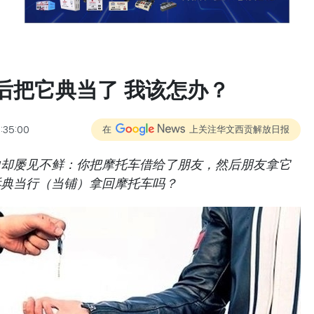
后把它典当了 我该怎办？
:35:00
在
上关注华文西贡解放日报
中却屡见不鲜：你把摩托车借给了朋友，然后朋友拿它
诉典当行（当铺）拿回摩托车吗？