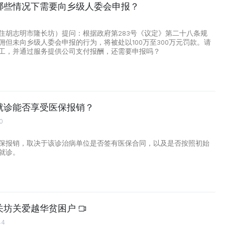
哪些情况下需要向乡级人委会申报？
住胡志明市隆长坊）提问：根据政府第283号《议定》第二十八条规
佣但未向乡级人委会申报的行为，将被处以100万至300万元罚款。请
工，并通过服务提供公司支付报酬，还需要申报吗？
就诊能否享受医保报销？
00
保报销，取决于该诊治病单位是否签有医保合同，以及是否按照初始
就诊。
关坊关爱越华贫困户
44