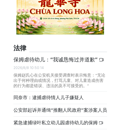
法律
保姆虐待幼儿：“我诚恳悔过并道歉”
2026/8/8 10:50:14
保姆赵氏心在公安机关接受调查时表示悔意：“无论
出于何种理由或情况，打骂儿童、对儿童造成伤害
的行为都是错误、违法的及不可接受的。”
同奈市：逮捕虐待情人儿子嫌疑人
公安部起诉并通缉“推翻人民政府”案涉案人员
紧急逮捕绿叶私立幼儿园虐待幼儿的保姆