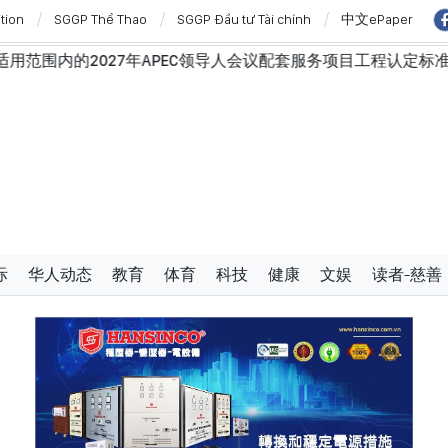
ition
SGGP Thể Thao
SGGP Đầu tư Tài chính
中文ePaper
C领导人会议配套服务项目工程认定标准
越南第十六届国会第
际
华人动态
教育
体育
科技
健康
文娱
读者-慈善