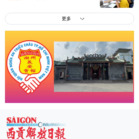
更多
西贡解放报网版权所有
由越南新闻与传播部所属报刊局于2023年09月06日 签发第26/GP-CBC号许可
证
总编辑
: 阮克文
副总编辑
: 阮玉英、范文长、裴氏红霜、张德义、范氏云英、杨文光、阮德显、
阮克强、陈嘉宝
主编
: 阮玉英
社址
: 胡志明市棋盘坊阮氏明开街432-434号