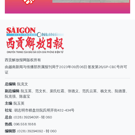
由越南新闻与传播部所属报刊局于2023年09月06日 签发第26/GP-CBC号许可
证
总编辑
: 阮克文
副总编辑
: 阮玉英、范文长、裴氏红霜、张德义、范氏云英、杨文光、阮德显、
阮克强、陈嘉宝
主编
: 阮玉英
社址
: 胡志明市棋盘坊阮氏明开街432-434号
总台
: (028) 39294091 - 转 060
热线
: 096.558.1888
编辑部
: (028) 39294092 - 转 060
电子信箱
: hoavan@sggp.org.vn; quangcaohoavan09@gmail.com
广告部
(028) 38334185
quangcaohoavan09@gmail.com;
类别
时事照片
视讯