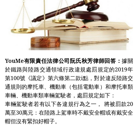
YouMe有限責任法律公司阮氏秋芳律師回答：
據關
於鐵路與陸路交通領域行政違規處罰規定的2019年
第100號《議定》第六條第二款i點，對於違反陸路交
通規則的摩托車、機動車（包括電動車）和摩托車類
車輛、機動車類車輛駕駛者，處罰規定如下：
車輛駕駛者若有以下各違規行為之一， 將被罰款20
萬至30萬元：在陸路上駕車時不戴安全帽或有戴安全
帽但沒有緊扣好帽子。